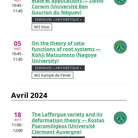
étale et applications — David
10:45 -
Corwin (Université Ben
11:45
Gourion du Néguev)
SÉMINAIRE « ARITHMÉTIQUE »
M3 Visio
05
On the theory of zeta-
functions of root systems —
sept.
10:45 -
Kohji Matsumoto (Nagoya
11:45
University)
SÉMINAIRE « ARITHMÉTIQUE »
M2 Kampé de Fériet
avril 2024
18
The Lafforgue variety and its
deformation theory — Kostas
avril
11:00 -
Psaromiligkos (Université
12:00
Clermont Auvergne)