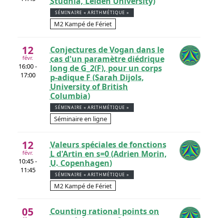
Studnia, Leiden University)
SÉMINAIRE « ARITHMÉTIQUE »
M2 Kampé de Fériet
12
Conjectures de Vogan dans le
cas d'un paramètre diédrique
févr.
16:00 -
long de G_2(F), pour un corps
17:00
p-adique F (Sarah Dijols,
University of British
Columbia)
SÉMINAIRE « ARITHMÉTIQUE »
Séminaire en ligne
12
Valeurs spéciales de fonctions
L d'Artin en s=0 (Adrien Morin,
févr.
10:45 -
U. Copenhagen)
11:45
SÉMINAIRE « ARITHMÉTIQUE »
M2 Kampé de Fériet
05
Counting rational points on