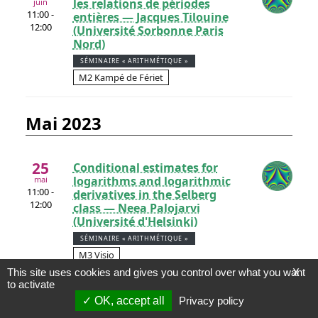
les relations de périodes
juin
11:00 -
entières — Jacques Tilouine
12:00
(Université Sorbonne Paris
Nord)
SÉMINAIRE « ARITHMÉTIQUE »
M2 Kampé de Fériet
mai 2023
25
Conditional estimates for
logarithms and logarithmic
mai
11:00 -
derivatives in the Selberg
12:00
class — Neea Palojarvi
(Université d'Helsinki)
SÉMINAIRE « ARITHMÉTIQUE »
M3 Visio
This site uses cookies and gives you control over what you want
X
to activate
04
Des entiers vers les
OK, accept all
Privacy policy
polynômes — Salah Najib
mai
11:00 -