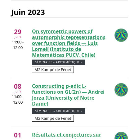
juin 2023
29
On symmetric powers of
automorphic representations
juin
11:00 -
over function fields — Luis
12:00
Lomelí (Instituto de
Matemáticas PUCV, Chile)
SÉMINAIRE « ARITHMÉTIQUE »
M2 Kampé de Fériet
08
Constructing p-adic L-
functions on GL(2n) — Andrei
juin
11:00 -
Jorza (University of Notre
12:00
Dame)
SÉMINAIRE « ARITHMÉTIQUE »
M2 Kampé de Fériet
01
Résultats et conjectures sur