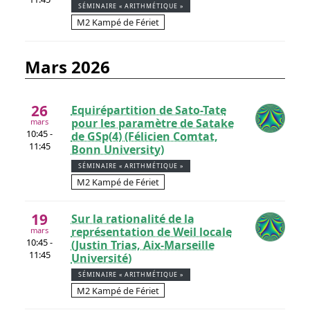
SÉMINAIRE « ARITHMÉTIQUE »
M2 Kampé de Fériet
mars 2026
26
Equirépartition de Sato-Tate
pour les paramètre de Satake
mars
10:45 -
de GSp(4) (Félicien Comtat,
11:45
Bonn University)
SÉMINAIRE « ARITHMÉTIQUE »
M2 Kampé de Fériet
19
Sur la rationalité de la
représentation de Weil locale
mars
10:45 -
(Justin Trias, Aix-Marseille
11:45
Université)
SÉMINAIRE « ARITHMÉTIQUE »
M2 Kampé de Fériet