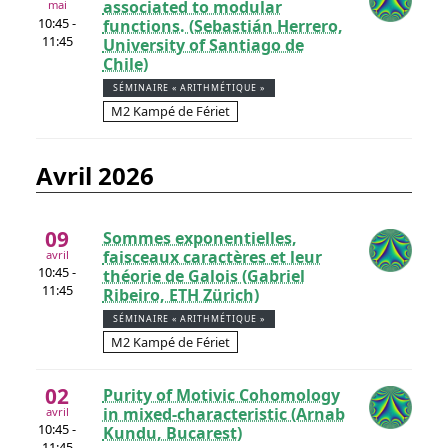
associated to modular
mai
10:45 -
functions. (Sebastián Herrero,
11:45
University of Santiago de
Chile)
SÉMINAIRE « ARITHMÉTIQUE »
M2 Kampé de Fériet
avril 2026
09
Sommes exponentielles,
faisceaux caractères et leur
avril
10:45 -
théorie de Galois (Gabriel
11:45
Ribeiro, ETH Zürich)
SÉMINAIRE « ARITHMÉTIQUE »
M2 Kampé de Fériet
02
Purity of Motivic Cohomology
in mixed-characteristic (Arnab
avril
10:45 -
Kundu, Bucarest)
11:45