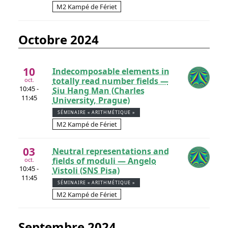
M2 Kampé de Fériet
octobre 2024
10
Indecomposable elements in
totally read number fields —
oct.
10:45 -
Siu Hang Man (Charles
11:45
University, Prague)
SÉMINAIRE « ARITHMÉTIQUE »
M2 Kampé de Fériet
03
Neutral representations and
fields of moduli — Angelo
oct.
10:45 -
Vistoli (SNS Pisa)
11:45
SÉMINAIRE « ARITHMÉTIQUE »
M2 Kampé de Fériet
septembre 2024