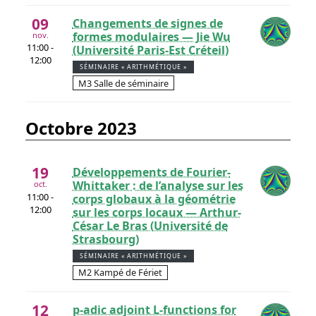
09
Changements de signes de
formes modulaires — Jie Wu
nov.
11:00 -
(Université Paris-Est Créteil)
12:00
SÉMINAIRE « ARITHMÉTIQUE »
M3 Salle de séminaire
octobre 2023
19
Développements de Fourier-
Whittaker : de l’analyse sur les
oct.
11:00 -
corps globaux à la géométrie
12:00
sur les corps locaux — Arthur-
César Le Bras (Université de
Strasbourg)
SÉMINAIRE « ARITHMÉTIQUE »
M2 Kampé de Fériet
12
p-adic adjoint L-functions for