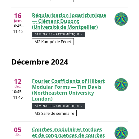
16
Régularisation logarithmique
— Clément Dupont
janv.
10:45 -
(Université de Montpellier)
11:45
SÉMINAIRE « ARITHMÉTIQUE »
M2 Kampé de Fériet
décembre 2024
12
Fourier Coefficients of Hilbert
Modular Forms — Tim Davis
déc.
10:45 -
(Northeastern University
11:45
London)
SÉMINAIRE « ARITHMÉTIQUE »
M3 Salle de séminaire
05
Courbes modulaires tordues
et de congruences de courbes
déc.