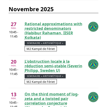
novembre 2025
27
Rational approximations with
restricted denominators
nov.
10:45 -
(Habibur Rahaman, IISER
11:45
Kolkata)
SÉMINAIRE « ARITHMÉTIQUE »
M2 Kampé de Fériet
20
L'obstruction locale à la
réduction semi-stable (Severin
nov.
10:45 -
Philipp, Sweden U)
11:45
SÉMINAIRE « ARITHMÉTIQUE »
M2 Kampé de Fériet
13
On the third moment of log-
zeta and a twisted pair
nov.
10:45 -
correlation conjecture
11:45