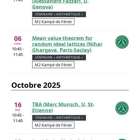
(Alessandro Fazzari, U.
Genova)
SÉMINAIRE « ARITHMÉTIQUE »
M2 Kampé de Fériet
06
Mean value theorem for
random ideal lattices (Nihar
nov.
10:45 -
Ghargava, Paris-Saclay)
11:45
SÉMINAIRE « ARITHMÉTIQUE »
M2 Kampé de Fériet
octobre 2025
16
TBA (Marc Munsch, U. St-
Etienne)
oct.
10:45 -
SÉMINAIRE « ARITHMÉTIQUE »
11:45
M2 Kampé de Fériet