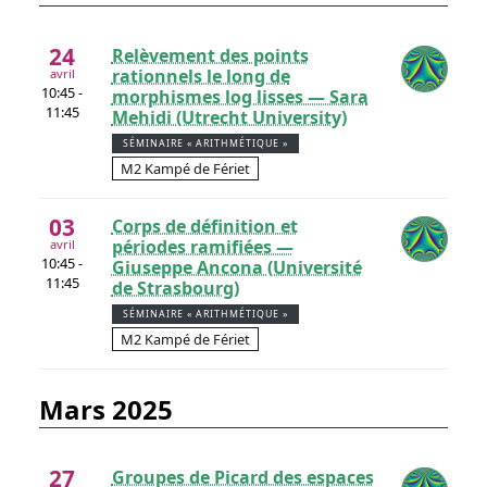
24
Relèvement des points
rationnels le long de
avril
10:45 -
morphismes log lisses — Sara
11:45
Mehidi (Utrecht University)
SÉMINAIRE « ARITHMÉTIQUE »
M2 Kampé de Fériet
03
Corps de définition et
périodes ramifiées —
avril
10:45 -
Giuseppe Ancona (Université
11:45
de Strasbourg)
SÉMINAIRE « ARITHMÉTIQUE »
M2 Kampé de Fériet
mars 2025
27
Groupes de Picard des espaces