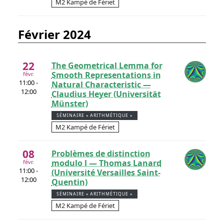
M2 Kampé de Fériet
février 2024
22
The Geometrical Lemma for
Smooth Representations in
févr.
11:00 -
Natural Characteristic —
12:00
Claudius Heyer (Universität
Münster)
SÉMINAIRE « ARITHMÉTIQUE »
M2 Kampé de Fériet
08
Problèmes de distinction
modulo l — Thomas Lanard
févr.
11:00 -
(Université Versailles Saint-
12:00
Quentin)
SÉMINAIRE « ARITHMÉTIQUE »
M2 Kampé de Fériet