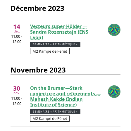
décembre 2023
14
Vecteurs super-Hölder —
Sandra Rozensztajn (ENS
déc.
11:00 -
Lyon)
12:00
SÉMINAIRE « ARITHMÉTIQUE »
M2 Kampé de Fériet
novembre 2023
30
On the Brumer—Stark
conjecture and refinements —
nov.
11:00 -
Mahesh Kakde (Indian
12:00
Institute of Science)
SÉMINAIRE « ARITHMÉTIQUE »
M2 Kampé de Fériet