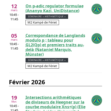
12
On p-adic regulator formulae
(Ananyo Kazi, UniDistance)
mars
10:45 -
SÉMINAIRE « ARITHMÉTIQUE »
11:45
M2 Kampé de Fériet
05
Correspondance de Langlands
modulo p : tableau pour
mars
10:45 -
GL2(Qp) et premiers traits au-
11:45
delà (Nataniel Marquis,
Münster)
SÉMINAIRE « ARITHMÉTIQUE »
M2 Kampé de Fériet
février 2026
19
Intersections arithmétiques
de diviseurs de Heegner sur la
févr.
10:45 -
courbe modulaire Xns+(p) (Elie
11:45