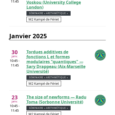
11:45
Voskou (University College
London)
SÉMINAIRE « ARITHMÉTIQUE »
M2 Kampé de Fériet
janvier 2025
30
Tordues additives de
fonctions L et formes
janv.
10:45 -
modulaires "quantiques" —
11:45
Sary Drappeau (Aix-Marseille
Université)
SÉMINAIRE « ARITHMÉTIQUE »
M2 Kampé de Fériet
23
The size of newforms — Radu
Toma (Sorbonne Université)
janv.
10:45 -
SÉMINAIRE « ARITHMÉTIQUE »
11:45
M2 Kampé de Fériet