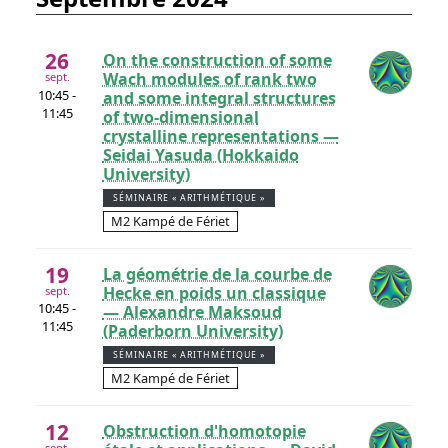
26
On the construction of some
Wach modules of rank two
sept.
10:45 -
and some integral structures
11:45
of two-dimensional
crystalline representations —
Seidai Yasuda (Hokkaido
University)
SÉMINAIRE « ARITHMÉTIQUE »
M2 Kampé de Fériet
19
La géométrie de la courbe de
Hecke en poids un classique
sept.
10:45 -
— Alexandre Maksoud
11:45
(Paderborn University)
SÉMINAIRE « ARITHMÉTIQUE »
M2 Kampé de Fériet
12
Obstruction d'homotopie
sept.