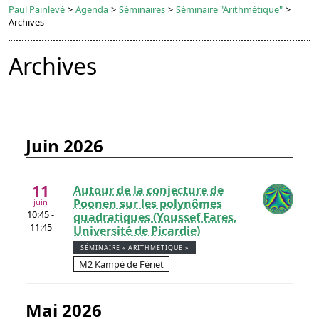
Paul Painlevé
>
Agenda
>
Séminaires
>
Séminaire "Arithmétique"
>
Archives
Archives
juin 2026
11
Autour de la conjecture de
Poonen sur les polynômes
juin
10:45 -
quadratiques (Youssef Fares,
11:45
Université de Picardie)
SÉMINAIRE « ARITHMÉTIQUE »
M2 Kampé de Fériet
mai 2026