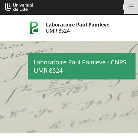
Aller
Cookies management panel
au
M
contenu
Laboratoire Paul Painlevé
UMR 8524
Laboratoire Paul Painlevé - CNRS
UMR 8524