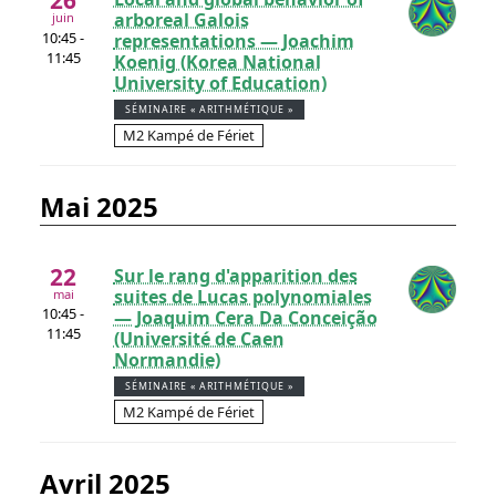
26
arboreal Galois
juin
10:45 -
representations — Joachim
11:45
Koenig (Korea National
University of Education)
SÉMINAIRE « ARITHMÉTIQUE »
M2 Kampé de Fériet
mai 2025
22
Sur le rang d'apparition des
suites de Lucas polynomiales
mai
10:45 -
— Joaquim Cera Da Conceição
11:45
(Université de Caen
Normandie)
SÉMINAIRE « ARITHMÉTIQUE »
M2 Kampé de Fériet
avril 2025