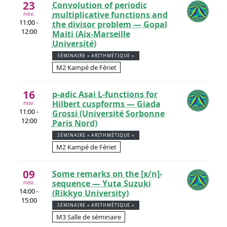
23
Convolution of periodic
multiplicative functions and
nov.
11:00 -
the divisor problem — Gopal
12:00
Maiti (Aix-Marseille
Université)
SÉMINAIRE « ARITHMÉTIQUE »
M2 Kampé de Fériet
16
p-adic Asai L-functions for
Hilbert cuspforms — Giada
nov.
11:00 -
Grossi (Université Sorbonne
12:00
Paris Nord)
SÉMINAIRE « ARITHMÉTIQUE »
M2 Kampé de Fériet
09
Some remarks on the [x/n]-
sequence — Yuta Suzuki
nov.
14:00 -
(Rikkyo University)
15:00
SÉMINAIRE « ARITHMÉTIQUE »
M3 Salle de séminaire