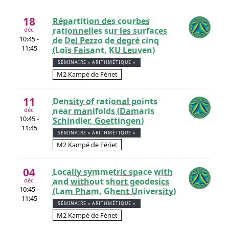
18
Répartition des courbes
rationnelles sur les surfaces
déc.
10:45 -
de Del Pezzo de degré cinq
11:45
(Loïs Faisant, KU Leuven)
SÉMINAIRE « ARITHMÉTIQUE »
M2 Kampé de Fériet
11
Density of rational points
near manifolds (Damaris
déc.
10:45 -
Schindler, Goettingen)
11:45
SÉMINAIRE « ARITHMÉTIQUE »
M2 Kampé de Fériet
04
Locally symmetric space with
and without short geodesics
déc.
10:45 -
(Lam Pham, Ghent University)
11:45
SÉMINAIRE « ARITHMÉTIQUE »
M2 Kampé de Fériet