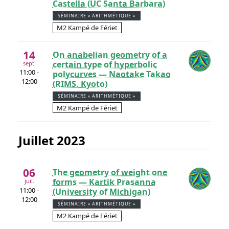
Castella (UC Santa Barbara)
SÉMINAIRE « ARITHMÉTIQUE »
M2 Kampé de Fériet
14
On anabelian geometry of a
certain type of hyperbolic
sept.
11:00 -
polycurves — Naotake Takao
12:00
(RIMS, Kyoto)
SÉMINAIRE « ARITHMÉTIQUE »
M2 Kampé de Fériet
juillet 2023
06
The geometry of weight one
forms — Kartik Prasanna
juil.
11:00 -
(University of Michigan)
12:00
SÉMINAIRE « ARITHMÉTIQUE »
M2 Kampé de Fériet