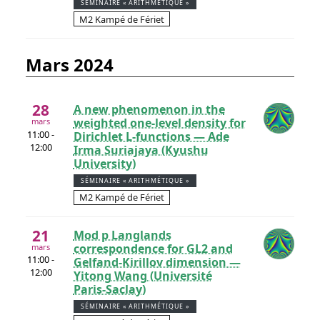
SÉMINAIRE « ARITHMÉTIQUE »
M2 Kampé de Fériet
mars 2024
28
A new phenomenon in the
weighted one-level density for
mars
11:00 -
Dirichlet L-functions — Ade
12:00
Irma Suriajaya (Kyushu
University)
SÉMINAIRE « ARITHMÉTIQUE »
M2 Kampé de Fériet
21
Mod p Langlands
correspondence for GL2 and
mars
11:00 -
Gelfand-Kirillov dimension —
12:00
Yitong Wang (Université
Paris-Saclay)
SÉMINAIRE « ARITHMÉTIQUE »