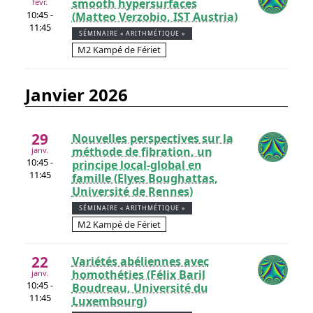
smooth hypersurfaces
févr.
10:45 -
(Matteo Verzobio, IST Austria)
11:45
SÉMINAIRE « ARITHMÉTIQUE »
M2 Kampé de Fériet
janvier 2026
29
Nouvelles perspectives sur la
méthode de fibration, un
janv.
10:45 -
principe local-global en
11:45
famille (Elyes Boughattas,
Université de Rennes)
SÉMINAIRE « ARITHMÉTIQUE »
M2 Kampé de Fériet
22
Variétés abéliennes avec
homothéties (Félix Baril
janv.
10:45 -
Boudreau, Université du
11:45
Luxembourg)