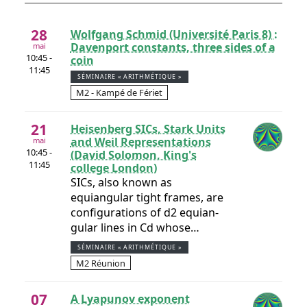
28
Wolfgang Schmid (Université Paris 8) :
Davenport constants, three sides of a
mai
10:45 -
coin
11:45
SÉMINAIRE « ARITHMÉTIQUE »
M2 - Kampé de Fériet
21
Heisenberg SICs, Stark Units
and Weil Representations
mai
10:45 -
(David Solomon, King's
11:45
college London)
SICs, also known as
equiangular tight frames, are
configurations of d2 equian-
gular lines in Cd whose…
SÉMINAIRE « ARITHMÉTIQUE »
M2 Réunion
07
A Lyapunov exponent