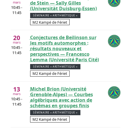
de Stein — Sally Gilles
mars
10:45 -
(Universität Duisburg-Essen)
11:45
SÉMINAIRE « ARITHMÉTIQUE »
M2 Kampé de Fériet
20
Conjectures de Beilinson sur
les motifs automorphes :
mars
10:45 -
résultats nouveaux et
11:45
perspectives — Francesco
Lemma (Université Paris Cité)
SÉMINAIRE « ARITHMÉTIQUE »
M2 Kampé de Fériet
13
Michel Brion (Université
Grenoble-Alpes) — Courbes
mars
10:45 -
algébriques avec action de
11:45
schémas en groupes finis
SÉMINAIRE « ARITHMÉTIQUE »
M2 Kampé de Fériet