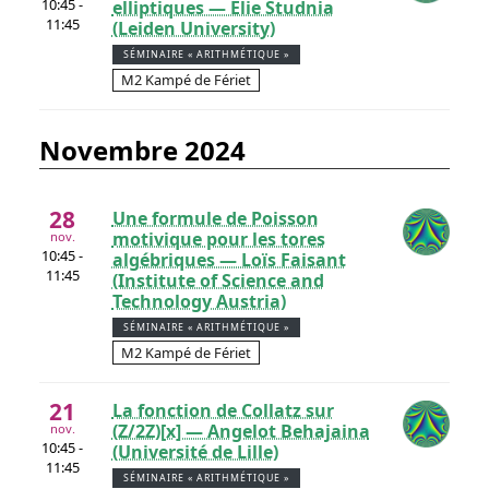
10:45 -
elliptiques — Elie Studnia
11:45
(Leiden University)
SÉMINAIRE « ARITHMÉTIQUE »
M2 Kampé de Fériet
novembre 2024
28
Une formule de Poisson
motivique pour les tores
nov.
10:45 -
algébriques — Loïs Faisant
11:45
(Institute of Science and
Technology Austria)
SÉMINAIRE « ARITHMÉTIQUE »
M2 Kampé de Fériet
21
La fonction de Collatz sur
(Z/2Z)[x] — Angelot Behajaina
nov.
10:45 -
(Université de Lille)
11:45
SÉMINAIRE « ARITHMÉTIQUE »