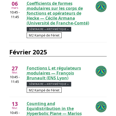
06
Coefficients de formes
modulaires sur les corps de
mars
10:45 -
fonctions et opérateurs de
11:45
Hecke — Cécile Armana
(Université de Franche-Comté)
SÉMINAIRE « ARITHMÉTIQUE »
M2 Kampé de Fériet
février 2025
27
Fonctions L et régulateurs
modulaires — François
févr.
10:45 -
Brunault (ENS Lyon)
11:45
SÉMINAIRE « ARITHMÉTIQUE »
M2 Kampé de Fériet
13
Counting and
Equidistribution in the
févr.
10:45 -
Hyperbolic Plane — Marios