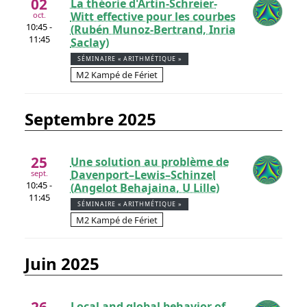
02
La théorie d'Artin-Schreier-
Witt effective pour les courbes
oct.
10:45 -
(Rubén Munoz-Bertrand, Inria
11:45
Saclay)
SÉMINAIRE « ARITHMÉTIQUE »
M2 Kampé de Fériet
septembre 2025
25
Une solution au problème de
Davenport–Lewis–Schinzel
sept.
10:45 -
(Angelot Behajaina, U Lille)
11:45
SÉMINAIRE « ARITHMÉTIQUE »
M2 Kampé de Fériet
juin 2025
Local and global behavior of