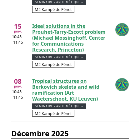
SÉMINAIRE « ARITHMÉTIQUE »
M2 Kampé de Fériet
15
Ideal solutions in the
Prouhet-Tarry-Escott problem
janv.
10:45 -
(Michael Mossinghoff, Center
11:45
for Communications
Research, Princeton)
SÉMINAIRE « ARITHMÉTIQUE »
M2 Kampé de Fériet
08
Tropical structures on
Berkovich skeleta and wild
janv.
10:45 -
ramification (Art
11:45
Waeterschoot, KU Leuven)
SÉMINAIRE « ARITHMÉTIQUE »
M2 Kampé de Fériet
décembre 2025