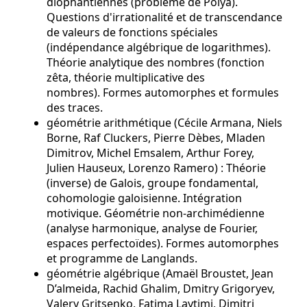
diophantiennes (problème de Pólya).
Questions d'irrationalité et de transcendance
de valeurs de fonctions spéciales
(indépendance algébrique de logarithmes).
Théorie analytique des nombres (fonction
zêta, théorie multiplicative des
nombres). Formes automorphes et formules
des traces.
géométrie arithmétique (Cécile Armana, Niels
Borne, Raf Cluckers, Pierre Dèbes, Mladen
Dimitrov, Michel Emsalem, Arthur Forey,
Julien Hauseux, Lorenzo Ramero) : Théorie
(inverse) de Galois, groupe fondamental,
cohomologie galoisienne. Intégration
motivique. Géométrie non-archimédienne
(analyse harmonique, analyse de Fourier,
espaces perfectoïdes). Formes automorphes
et programme de Langlands.
géométrie algébrique (Amaël Broustet, Jean
D’almeida, Rachid Ghalim, Dmitry Grigoryev,
Valery Gritsenko, Fatima Laytimi, Dimitri