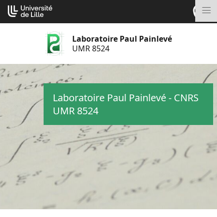
Aller
Cookies management panel
au
M
contenu
Laboratoire Paul Painlevé
UMR 8524
Laboratoire Paul Painlevé - CNRS
UMR 8524