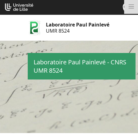
Aller
Cookies management panel
au
M
contenu
Laboratoire Paul Painlevé
UMR 8524
Laboratoire Paul Painlevé - CNRS
UMR 8524