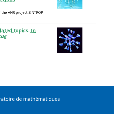
of the ANR project SINTROP
lated topics. In
bar
ratoire de mathématiques