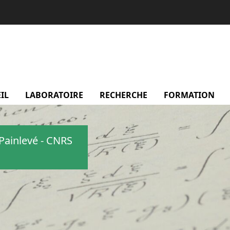
IL
LABORATOIRE
menu Laboratoire
RECHERCHE
menu Recherche
FORMATION
m
Painlevé - CNRS