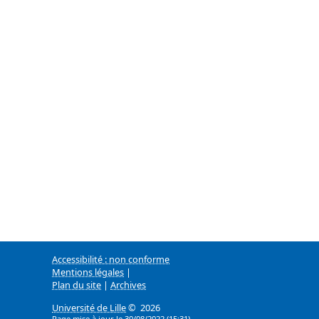
Accessibilité : non conforme
Mentions légales
|
Plan du site
|
Archives
Université de Lille
© 2026
Page mise à jour le 30/08/2022 (15:31)