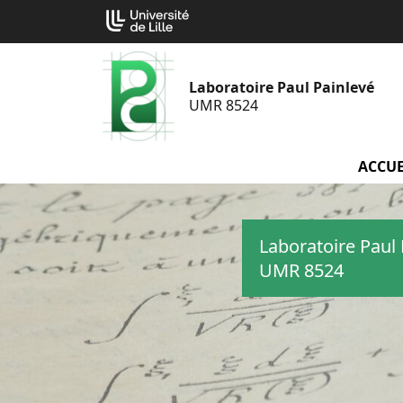
Aller
Cookies management panel
au
contenu
Laboratoire Paul Painlevé
UMR 8524
ACCUE
Laboratoire Paul 
UMR 8524