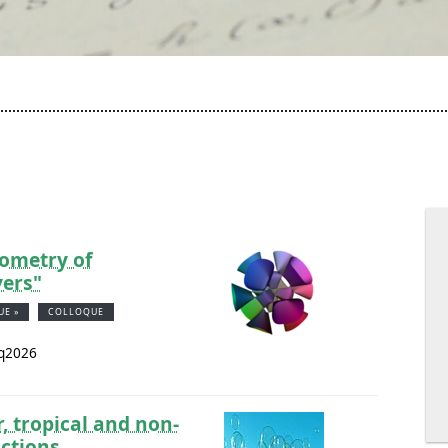
ometry of
vers"
UE »
COLLOQUE
iq2026
, tropical and non-
ctions