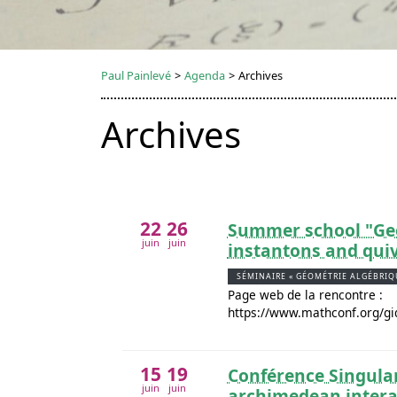
Paul Painlevé
>
Agenda
>
Archives
Archives
22
26
Summer school "Ge
juin
juin
instantons and qui
SÉMINAIRE « GÉOMÉTRIE ALGÉBRIQ
Page web de la rencontre :
https://www.mathconf.org/g
15
19
Conférence Singular
juin
juin
archimedean intera