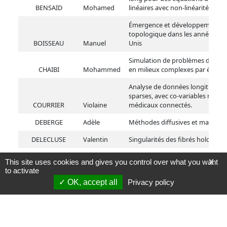
BENSAID
Mohamed
linéaires avec non-linéarité singu
Émergence et développement d
topologique dans les années 193
BOISSEAU
Manuel
Unis
Simulation de problèmes de pro
CHAIBI
Mohammed
en milieux complexes par élément
Analyse de données longitudinal
sparses, avec co-variables mixtes
COURRIER
Violaine
médicaux connectés.
DEBERGE
Adèle
Méthodes diffusives et matrices 
DELECLUSE
Valentin
Singularités des fibrés holomorp
Structures réelles sur les éventai
This site uses cookies and gives you control over what you want
X
DENTAN
Samuel
variétés algébriques réelles
to activate
OK, accept all
Privacy policy
DETURCK
Théo
Foncteurs quantiques
Rigidité des gaz de Riesz et rés
DIGNEAUX
Rafaël
dépendants
Persistance de chaînes markovie