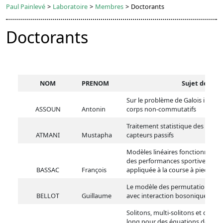
Paul Painlevé
>
Laboratoire
>
Membres
>
Doctorants
Doctorants
NOM
PRENOM
Sujet de thè
Sur le problème de Galois inverse
ASSOUN
Antonin
corps non-commutatifs
Traitement statistique des « Low
ATMANI
Mustapha
capteurs passifs
Modèles linéaires fonctionnels p
des performances sportives. App
BASSAC
François
appliquée à la course à pied.
Le modèle des permutations aléa
BELLOT
Guillaume
avec interaction bosonique
Solitons, multi-solitons et com
long pour des équations de Sch