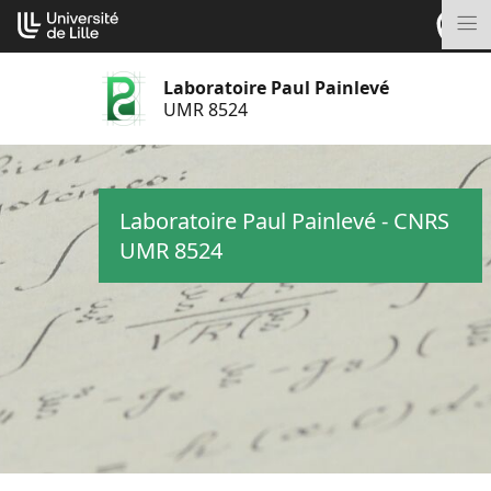
Aller
Cookies management panel
au
M
contenu
Laboratoire Paul Painlevé
UMR 8524
Laboratoire Paul Painlevé - CNRS
UMR 8524