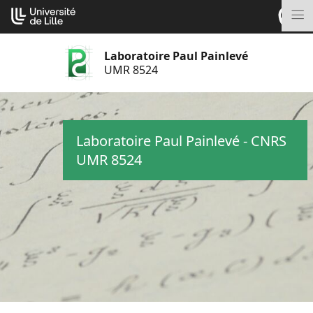
Aller
Cookies management panel
au
M
contenu
Laboratoire Paul Painlevé
UMR 8524
Laboratoire Paul Painlevé - CNRS
UMR 8524