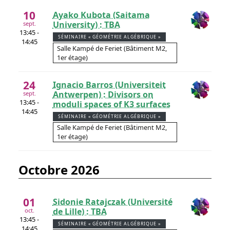
10
Ayako Kubota (Saitama
University) : TBA
sept.
13:45 -
SÉMINAIRE « GÉOMÉTRIE ALGÉBRIQUE »
14:45
Salle Kampé de Feriet (Bâtiment M2,
1er étage)
24
Ignacio Barros (Universiteit
Antwerpen) : Divisors on
sept.
13:45 -
moduli spaces of K3 surfaces
14:45
SÉMINAIRE « GÉOMÉTRIE ALGÉBRIQUE »
Salle Kampé de Feriet (Bâtiment M2,
1er étage)
octobre 2026
01
Sidonie Ratajczak (Université
de Lille) : TBA
oct.
13:45 -
SÉMINAIRE « GÉOMÉTRIE ALGÉBRIQUE »
14:45