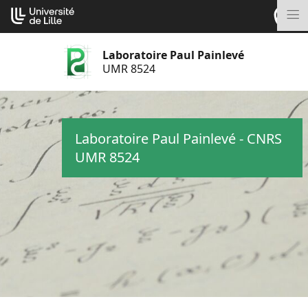
Aller
Cookies management panel
au
M
contenu
Laboratoire Paul Painlevé
UMR 8524
Laboratoire Paul Painlevé - CNRS
UMR 8524