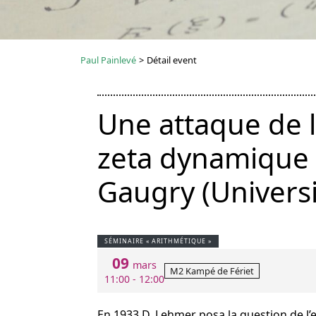
Paul Painlevé
>
Détail event
Une attaque de l
zeta dynamique 
Gaugry (Universi
SÉMINAIRE « ARITHMÉTIQUE »
09
mars
M2 Kampé de Fériet
11:00 - 12:00
En 1933 D. Lehmer posa la question de l