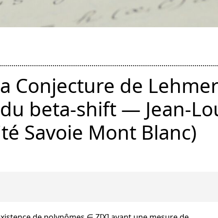
a Conjecture de Lehmer 
du beta-shift — Jean-Lo
té Savoie Mont Blanc)
’existence de polynômes ∈ Z[X] ayant une mesure de