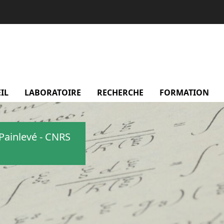
IL
LABORATOIRE
menu Laboratoire
RECHERCHE
menu Recherche
FORMATION
m
Painlevé - CNRS