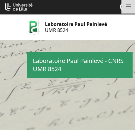
Aller
Cookies management panel
au
M
contenu
Laboratoire Paul Painlevé
UMR 8524
Laboratoire Paul Painlevé - CNRS
UMR 8524