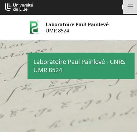
Aller
Cookies management panel
au
M
contenu
Laboratoire Paul Painlevé
UMR 8524
Laboratoire Paul Painlevé - CNRS
UMR 8524