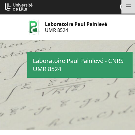
Aller
Cookies management panel
au
M
contenu
Laboratoire Paul Painlevé
UMR 8524
Laboratoire Paul Painlevé - CNRS
UMR 8524