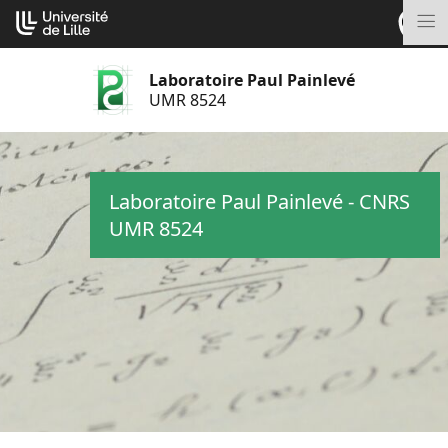
Aller
Cookies management panel
au
M
contenu
Laboratoire Paul Painlevé
UMR 8524
Laboratoire Paul Painlevé - CNRS
UMR 8524