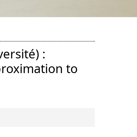
ersité) :
proximation to