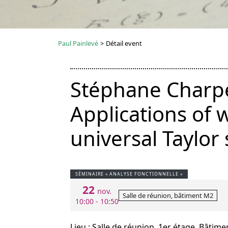
Paul Painlevé
>
Détail event
Stéphane Charpen
Applications of
universal Taylor 
SÉMINAIRE « ANALYSE FONCTIONNELLE »
22
nov.
Salle de réunion, bâtiment M2
10:00 - 10:50
Lieu : Salle de réunion, 1er étage, Bâtim