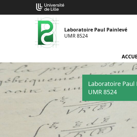
Aller
Cookies management panel
au
contenu
Laboratoire Paul Painlevé
UMR 8524
ACCUE
Laboratoire Paul 
UMR 8524