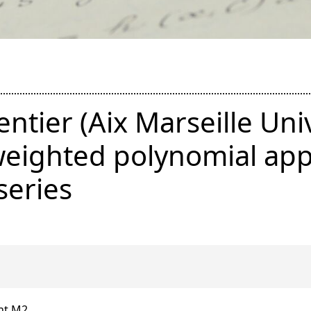
tier (Aix Marseille Univ
 weighted polynomial ap
series
ent M2