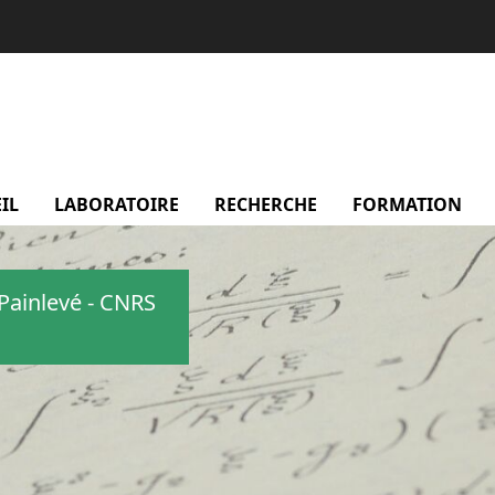
IL
LABORATOIRE
menu Laboratoire
RECHERCHE
menu Recherche
FORMATION
m
Painlevé - CNRS