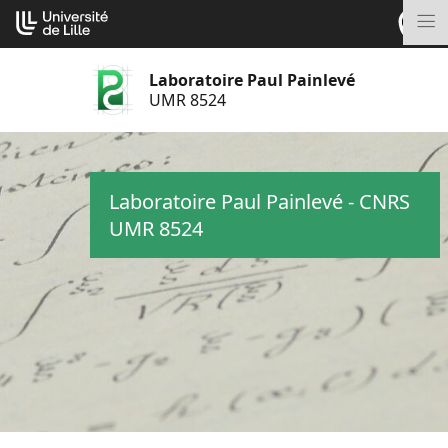
Aller
Cookies management panel
au
M
contenu
Laboratoire Paul Painlevé
UMR 8524
Laboratoire Paul Painlevé - CNRS
UMR 8524