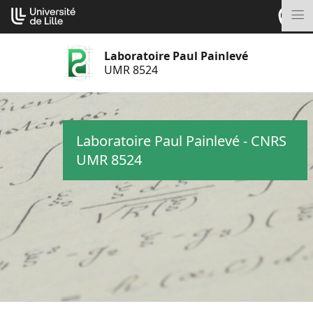
Aller
Cookies management panel
au
M
contenu
Laboratoire Paul Painlevé
UMR 8524
Laboratoire Paul Painlevé - CNRS
UMR 8524