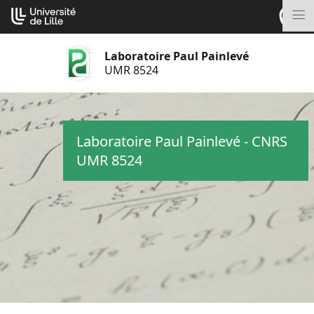
Aller
Cookies management panel
au
M
contenu
Laboratoire Paul Painlevé
UMR 8524
Laboratoire Paul Painlevé - CNRS
UMR 8524