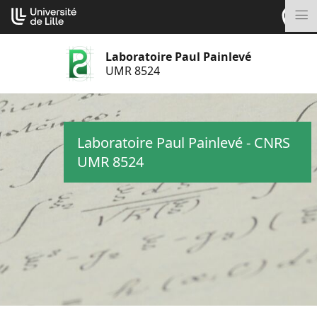
Aller
Cookies management panel
au
M
contenu
Laboratoire Paul Painlevé
UMR 8524
Laboratoire Paul Painlevé - CNRS
UMR 8524