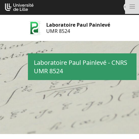
Aller
Cookies management panel
au
M
contenu
Laboratoire Paul Painlevé
UMR 8524
Laboratoire Paul Painlevé - CNRS
UMR 8524