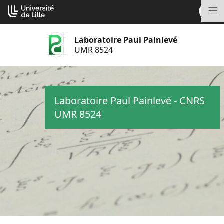
Aller
Cookies management panel
au
M
contenu
Laboratoire Paul Painlevé
UMR 8524
Laboratoire Paul Painlevé - CNRS
UMR 8524