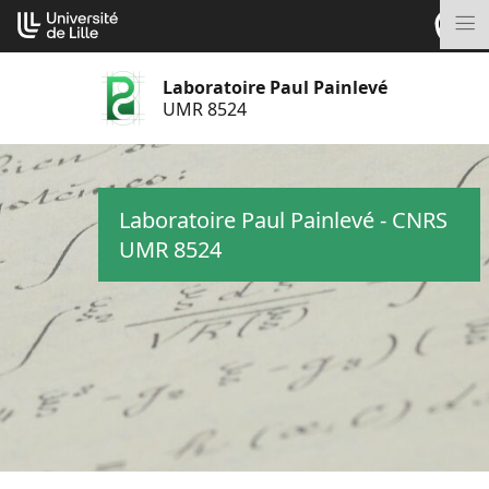
Aller
Cookies management panel
au
M
contenu
Laboratoire Paul Painlevé
UMR 8524
Laboratoire Paul Painlevé - CNRS
UMR 8524