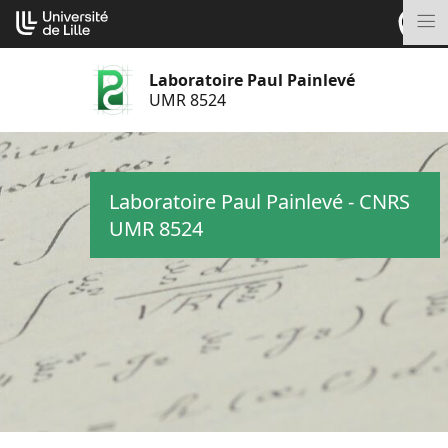
Aller
Cookies management panel
au
M
contenu
Laboratoire Paul Painlevé
UMR 8524
Laboratoire Paul Painlevé - CNRS
UMR 8524