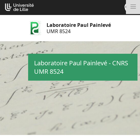
Aller
Cookies management panel
au
M
contenu
Laboratoire Paul Painlevé
UMR 8524
Laboratoire Paul Painlevé - CNRS
UMR 8524