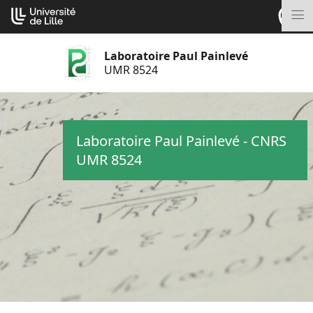
Aller
Cookies management panel
au
M
contenu
Laboratoire Paul Painlevé
UMR 8524
Laboratoire Paul Painlevé - CNRS
UMR 8524