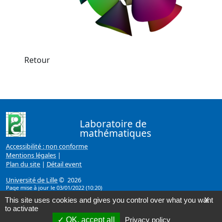
Retour
Laboratoire de
mathématiques
Accessibilité : non conforme
Mentions légales
|
Plan du site
|
Détail event
Université de Lille
© 2026
Page mise à jour le 03/01/2022 (10:20)
This site uses cookies and gives you control over what you want
X
to activate
OK, accept all
Privacy policy