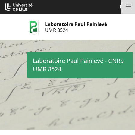
Aller
Cookies management panel
au
M
contenu
Laboratoire Paul Painlevé
UMR 8524
Laboratoire Paul Painlevé - CNRS
UMR 8524