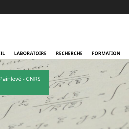
IL
LABORATOIRE
menu Laboratoire
RECHERCHE
menu Recherche
FORMATION
m
Painlevé - CNRS