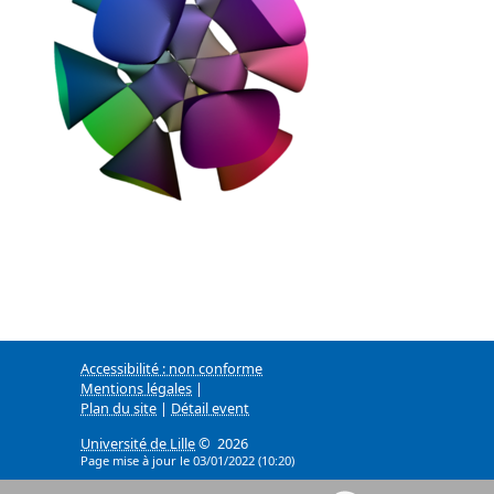
Accessibilité : non conforme
Mentions légales
|
Plan du site
|
Détail event
Université de Lille
© 2026
Page mise à jour le 03/01/2022 (10:20)