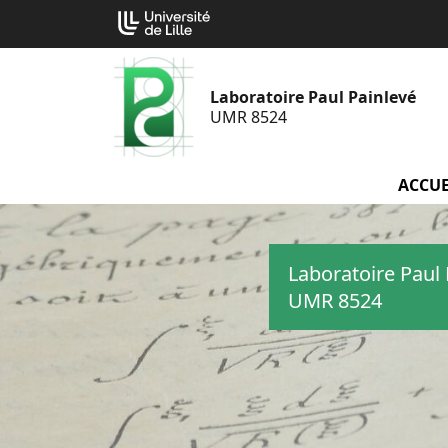
Aller
Cookies management panel
au
contenu
Laboratoire Paul Painlevé
UMR 8524
ACCUE
Laboratoire Paul 
UMR 8524