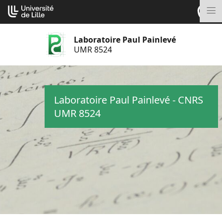
Aller
Cookies management panel
au
M
contenu
Laboratoire Paul Painlevé
UMR 8524
Laboratoire Paul Painlevé - CNRS
UMR 8524