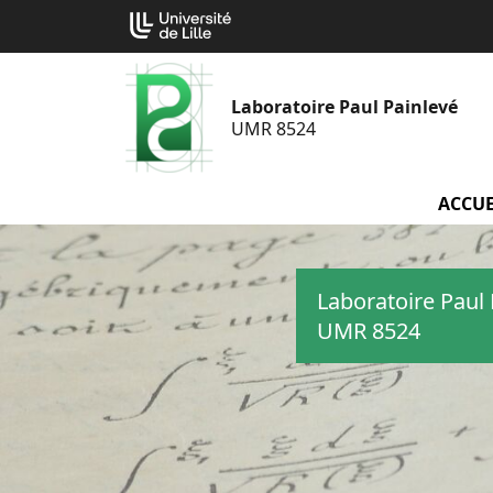
Aller
Cookies management panel
au
contenu
Laboratoire Paul Painlevé
UMR 8524
ACCUE
Laboratoire Paul 
UMR 8524