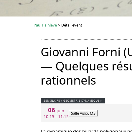
Paul Painlevé
>
Détail event
Giovanni Forni (
— Quelques résul
rationnels
SÉMINAIRE « GÉOMÉTRIE DYNAMIQUE »
06
juin
Salle Visio, M3
10:15 - 11:15
La dynamique des billards polygonaux n