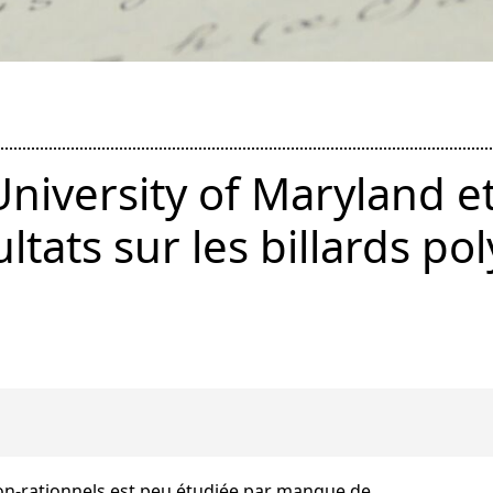
University of Maryland e
tats sur les billards p
on-rationnels est peu étudiée par manque de