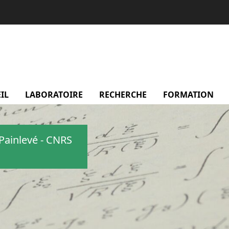
IL
LABORATOIRE
menu Laboratoire
RECHERCHE
menu Recherche
FORMATION
m
Painlevé - CNRS