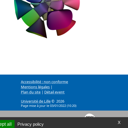
Accessibilité : non conforme
Mentions légales
|
Plan du site
|
Détail event
Université de Lille
© 2026
Page mise à jour le 03/01/2022 (10:20)
X
pt all
Privacy policy