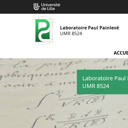
Aller
Cookies management panel
au
contenu
Laboratoire Paul Painlevé
UMR 8524
ACCUE
Laboratoire Paul 
UMR 8524