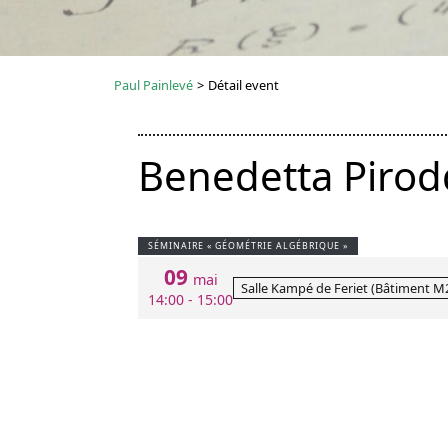
Paul Painlevé
>
Détail event
Benedetta Pirodd
SÉMINAIRE « GÉOMÉTRIE ALGÉBRIQUE »
09
mai
Salle Kampé de Feriet (Bâtiment M2
14:00 - 15:00