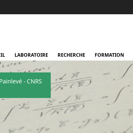
IL
LABORATOIRE
menu Laboratoire
RECHERCHE
menu Recherche
FORMATION
m
Painlevé - CNRS