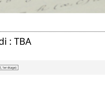
i : TBA
, 1er étage)