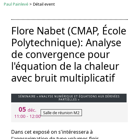
Paul Painlevé
>
Détail event
Flore Nabet (CMAP, École
Polytechnique): Analyse
de convergence pour
l'équation de la chaleur
avec bruit multiplicatif
SÉMINAIRE « ANALYSE NUMÉRIQUE ET ÉQUATIONS AUX DÉRIVÉES
PARTIELLES »
05
déc.
Salle de réunion M2
11:00 - 12:00
Dans cet exposé on s'intéressera à
l'approximation de type volumes finis