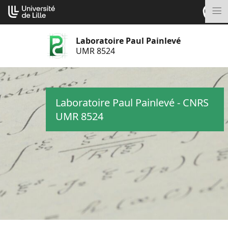
Aller
Cookies management panel
au
M
contenu
Laboratoire Paul Painlevé
UMR 8524
Laboratoire Paul Painlevé - CNRS
UMR 8524