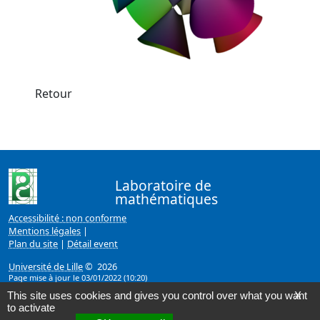
Retour
Laboratoire de
mathématiques
Accessibilité : non conforme
Mentions légales
|
Plan du site
|
Détail event
Université de Lille
© 2026
Page mise à jour le 03/01/2022 (10:20)
This site uses cookies and gives you control over what you want
X
to activate