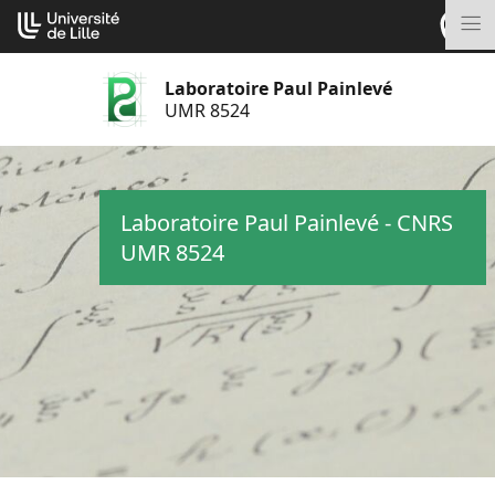
Aller
Cookies management panel
au
M
contenu
Laboratoire Paul Painlevé
UMR 8524
Laboratoire Paul Painlevé - CNRS
UMR 8524