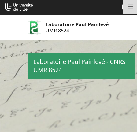
Aller
Cookies management panel
au
M
contenu
Laboratoire Paul Painlevé
UMR 8524
Laboratoire Paul Painlevé - CNRS
UMR 8524