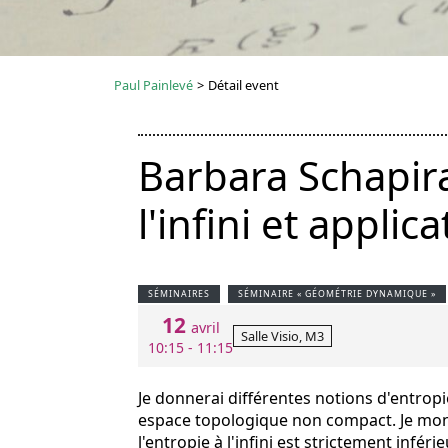
Paul Painlevé
>
Détail event
Barbara Schapira
l'infini et applic
SÉMINAIRES
SÉMINAIRE « GÉOMÉTRIE DYNAMIQUE »
12
avril
Salle Visio, M3
10:15 - 11:15
Je donnerai différentes notions d'entrop
espace topologique non compact. Je montr
l'entropie à l'infini est strictement infé