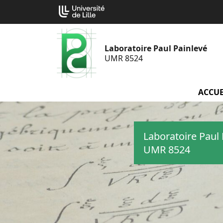
Aller
Cookies management panel
au
contenu
Laboratoire Paul Painlevé
UMR 8524
ACCUE
Laboratoire Paul 
UMR 8524