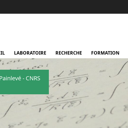
IL
LABORATOIRE
menu Laboratoire
RECHERCHE
menu Recherche
FORMATION
m
Painlevé - CNRS