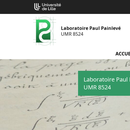
Aller
Cookies management panel
au
contenu
Laboratoire Paul Painlevé
UMR 8524
ACCUE
Laboratoire Paul 
UMR 8524