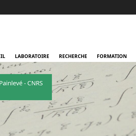
IL
LABORATOIRE
menu Laboratoire
RECHERCHE
menu Recherche
FORMATION
m
Painlevé - CNRS