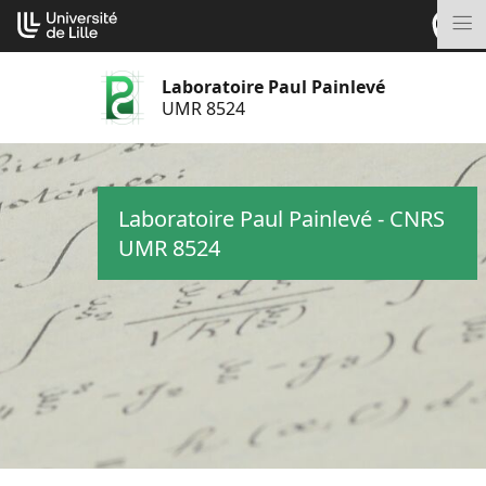
Aller
Cookies management panel
au
M
contenu
Laboratoire Paul Painlevé
UMR 8524
Laboratoire Paul Painlevé - CNRS
UMR 8524