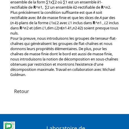
ensemble de la form ∑1x∑2 où ∑1 est un ensemble
k
1-
rectifiable de
R
^
n
1, ∑2 un ensemble
k
2-rectifiable de
R
^
n
2.
Plus précisément la condition suffisante est que
A
soit
rectifiable avec ∂
A
de masse finie et que les slices de
A
par des
(
n
-
k
)-plans de la forme
L
1x
L
2 avec
L
1 inclus dans
R
^
n
1 ,
L
2 inclus
dans
R
^
n
2 et (dim
L
1,dim
L
2)≠(
n
1-
k
1,
n
2-
k
2) soient presque tous
nuls.
Pour la preuve, nous introduisons les groupes de tenseur-flat-
chaînes qui généralisent les groupes de flat-chaînes et nous
donnons leurs propriétés élémentaires. De plus, pour les
chaînes de masse finie dont le bord est aussi de masse finie,
nous introduisons la notion de décomposition en sous-chaînes
obtenues par restriction et montrons l'existence d'une
décomposition maximale. Travail
en collaboration avec Michael
Goldman.
Retour
Laboratoire de