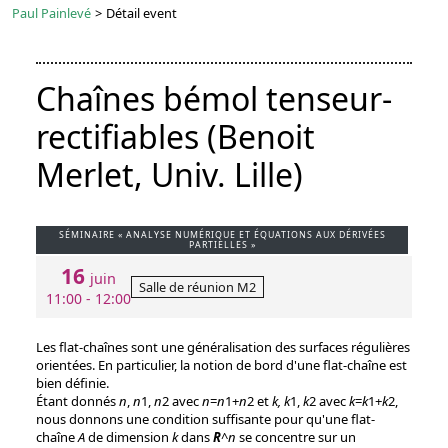
Paul Painlevé
>
Détail event
Chaînes bémol tenseur-
rectifiables (Benoit
Merlet, Univ. Lille)
SÉMINAIRE « ANALYSE NUMÉRIQUE ET ÉQUATIONS AUX DÉRIVÉES
PARTIELLES »
16
juin
Salle de réunion M2
11:00 - 12:00
Les flat-chaînes sont une généralisation des surfaces régulières
orientées. En particulier, la notion de bord d'une flat-chaîne est
bien définie.
Étant donnés
n
,
n
1,
n
2 avec
n
=
n
1+
n
2 et
k, k
1,
k
2 avec
k
=
k
1+
k
2,
nous donnons une condition suffisante pour qu'une flat-
chaîne
A
de dimension
k
dans
R
^
n
se concentre sur un