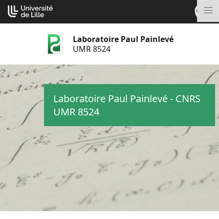
Aller
Cookies management panel
au
M
contenu
Laboratoire Paul Painlevé
UMR 8524
Laboratoire Paul Painlevé - CNRS
UMR 8524