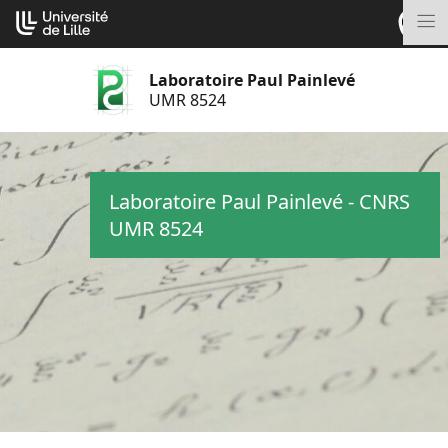
Aller
Cookies management panel
au
M
contenu
Laboratoire Paul Painlevé
UMR 8524
Laboratoire Paul Painlevé - CNRS
UMR 8524