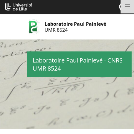
Aller
Cookies management panel
au
M
contenu
Laboratoire Paul Painlevé
UMR 8524
Laboratoire Paul Painlevé - CNRS
UMR 8524